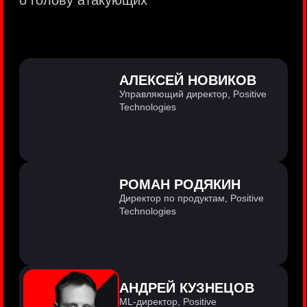
PositiveTechnologies — первая
и единственная компания из сферы
кибербезопасности на Московской бирже
(MOEX: POSI).