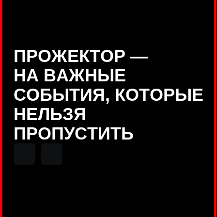
Positive Technologies
ДЕНИС КУВШИНОВ
Руководитель департамента
Threat Intelligence, Positive
Technologies
НИКОЛАЙ АНИСЕНЯ
ПОКАЗАТЬ ЕЩЕ
Руководитель разработки PT
MAZE, Positive Technologies
ОЛЕГ
АРХАНГЕЛЬСКИЙ
Руководитель продуктов
киберполигона Standoff, Positive
Technologies