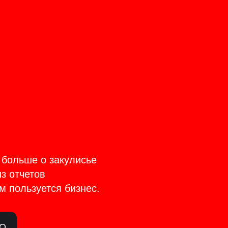
CT
TAGE
 больше о закулисье
из отчетов
м пользуется бизнес.
ЛО