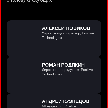
PositiveTechnologies — первая
и единственная компания из сферы
кибербезопасности на Московской бирже
(MOEX: POSI).