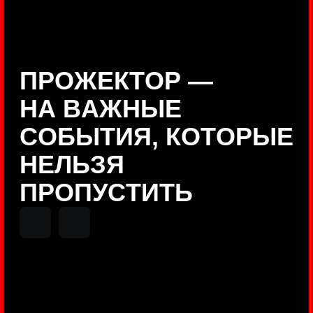
Positive Technologies
ДЕНИС КУВШИНОВ
Руководитель департамента
Threat Intelligence, Positive
Technologies
НИКОЛАЙ АНИСЕНЯ
ПОКАЗАТЬ ЕЩЕ
Руководитель разработки PT
MAZE, Positive Technologies
ОЛЕГ
АРХАНГЕЛЬСКИЙ
Руководитель продуктов
киберполигона Standoff, Positive
Technologies