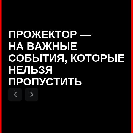
Positive Technologies
ДЕНИС КУВШИНОВ
Руководитель департамента
Threat Intelligence, Positive
Technologies
НИКОЛАЙ АНИСЕНЯ
ПОКАЗАТЬ ЕЩЕ
Руководитель разработки PT
MAZE, Positive Technologies
ОЛЕГ
АРХАНГЕЛЬСКИЙ
Руководитель продуктов
киберполигона Standoff, Positive
Technologies