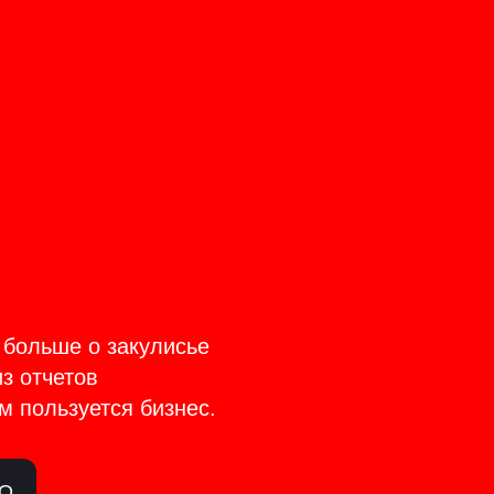
CT
TAGE
 больше о закулисье
из отчетов
м пользуется бизнес.
ЛО