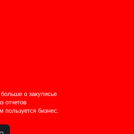
CT
TAGE
 больше о закулисье
из отчетов
м пользуется бизнес.
ЛО