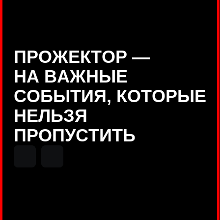
Positive Technologies
ДЕНИС КУВШИНОВ
Руководитель департамента
Threat Intelligence, Positive
Technologies
НИКОЛАЙ АНИСЕНЯ
ПОКАЗАТЬ ЕЩЕ
Руководитель разработки PT
MAZE, Positive Technologies
ОЛЕГ
АРХАНГЕЛЬСКИЙ
Руководитель продуктов
киберполигона Standoff, Positive
Technologies