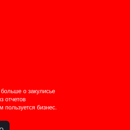
CT
TAGE
 больше о закулисье
из отчетов
м пользуется бизнес.
ЛО