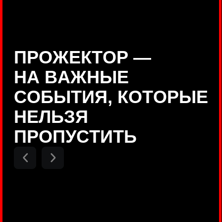
Positive Technologies
ДЕНИС КУВШИНОВ
Руководитель департамента
Threat Intelligence, Positive
Technologies
НИКОЛАЙ АНИСЕНЯ
ПОКАЗАТЬ ЕЩЕ
Руководитель разработки PT
MAZE, Positive Technologies
ОЛЕГ
АРХАНГЕЛЬСКИЙ
Руководитель продуктов
киберполигона Standoff, Positive
Technologies