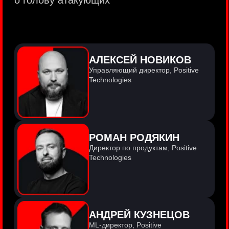
PositiveTechnologies — первая
и единственная компания из сферы
кибербезопасности на Московской бирже
(MOEX: POSI).