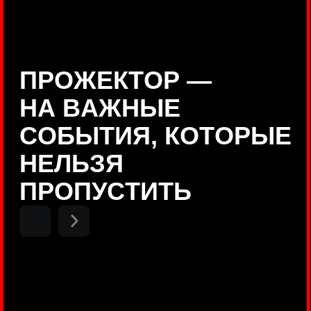
Positive Technologies
ДЕНИС КУВШИНОВ
Руководитель департамента
Threat Intelligence, Positive
Technologies
НИКОЛАЙ АНИСЕНЯ
ПОКАЗАТЬ ЕЩЕ
Руководитель разработки PT
MAZE, Positive Technologies
ОЛЕГ
АРХАНГЕЛЬСКИЙ
Руководитель продуктов
киберполигона Standoff, Positive
Technologies