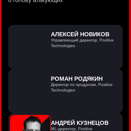
PositiveTechnologies — первая
и единственная компания из сферы
кибербезопасности на Московской бирже
(MOEX: POSI).