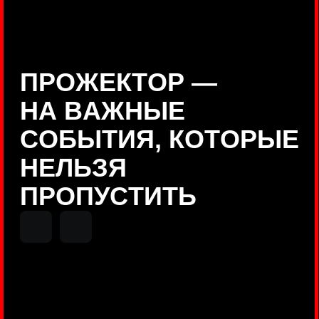
Positive Technologies
ДЕНИС КУВШИНОВ
Руководитель департамента
Threat Intelligence, Positive
Technologies
НИКОЛАЙ АНИСЕНЯ
ПОКАЗАТЬ ЕЩЕ
Руководитель разработки PT
MAZE, Positive Technologies
ОЛЕГ
АРХАНГЕЛЬСКИЙ
Руководитель продуктов
киберполигона Standoff, Positive
Technologies