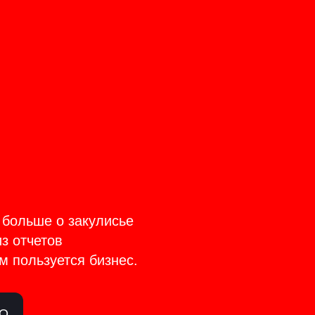
CT
TAGE
 больше о закулисье
из отчетов
м пользуется бизнес.
ЛО