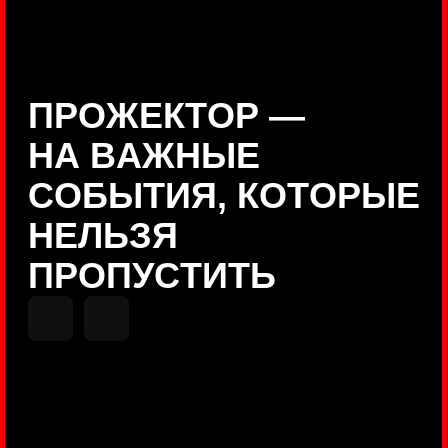
Positive Technologies
ДЕНИС КУВШИНОВ
Руководитель департамента
Threat Intelligence, Positive
Technologies
НИКОЛАЙ АНИСЕНЯ
ПОКАЗАТЬ ЕЩЕ
Руководитель разработки PT
MAZE, Positive Technologies
ОЛЕГ
АРХАНГЕЛЬСКИЙ
Руководитель продуктов
киберполигона Standoff, Positive
Technologies