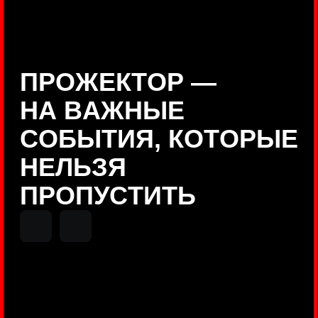
Positive Technologies
ДЕНИС КУВШИНОВ
Руководитель департамента
Threat Intelligence, Positive
Technologies
НИКОЛАЙ АНИСЕНЯ
ПОКАЗАТЬ ЕЩЕ
Руководитель разработки PT
MAZE, Positive Technologies
ОЛЕГ
АРХАНГЕЛЬСКИЙ
Руководитель продуктов
киберполигона Standoff, Positive
Technologies