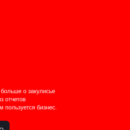
CT
TAGE
 больше о закулисье
из отчетов
м пользуется бизнес.
ЛО