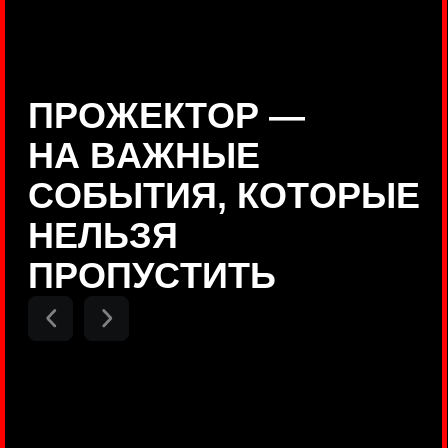
Positive Technologies
ДЕНИС КУВШИНОВ
Руководитель департамента
Threat Intelligence, Positive
Technologies
НИКОЛАЙ АНИСЕНЯ
ПОКАЗАТЬ ЕЩЕ
Руководитель разработки PT
MAZE, Positive Technologies
ОЛЕГ
АРХАНГЕЛЬСКИЙ
Руководитель продуктов
киберполигона Standoff, Positive
Technologies