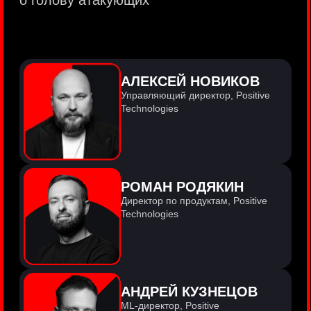
PositiveTechnologies — первая
и единственная компания из сферы
кибербезопасности на Московской бирже
(MOEX: POSI).