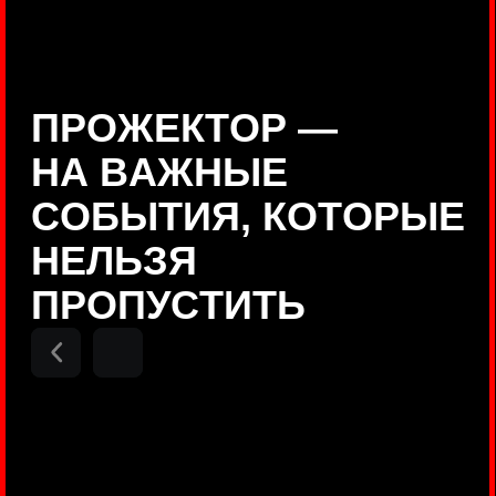
Positive Technologies
ДЕНИС КУВШИНОВ
Руководитель департамента
Threat Intelligence, Positive
Technologies
НИКОЛАЙ АНИСЕНЯ
ПОКАЗАТЬ ЕЩЕ
Руководитель разработки PT
MAZE, Positive Technologies
ОЛЕГ
АРХАНГЕЛЬСКИЙ
Руководитель продуктов
киберполигона Standoff, Positive
Technologies