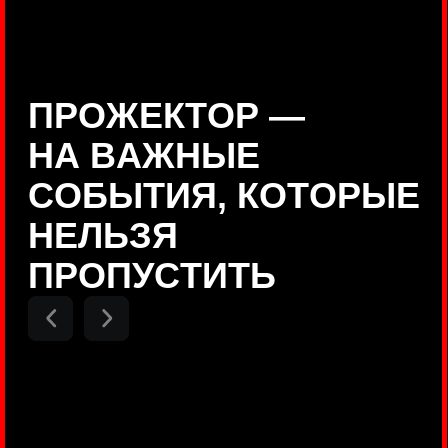
Positive Technologies
ДЕНИС КУВШИНОВ
Руководитель департамента
Threat Intelligence, Positive
Technologies
НИКОЛАЙ АНИСЕНЯ
ПОКАЗАТЬ ЕЩЕ
Руководитель разработки PT
MAZE, Positive Technologies
ОЛЕГ
АРХАНГЕЛЬСКИЙ
Руководитель продуктов
киберполигона Standoff, Positive
Technologies