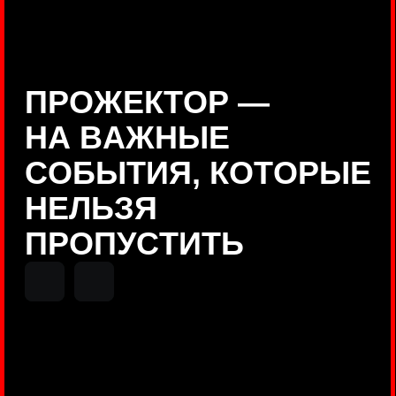
Positive Technologies
ДЕНИС КУВШИНОВ
Руководитель департамента
Threat Intelligence, Positive
Technologies
НИКОЛАЙ АНИСЕНЯ
ПОКАЗАТЬ ЕЩЕ
Руководитель разработки PT
MAZE, Positive Technologies
ОЛЕГ
АРХАНГЕЛЬСКИЙ
Руководитель продуктов
киберполигона Standoff, Positive
Technologies