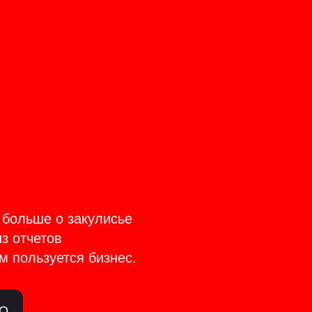
CT
TAGE
 больше о закулисье
из отчетов
м пользуется бизнес.
ЛО