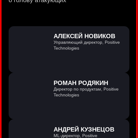
PositiveTechnologies — первая
и единственная компания из сферы
кибербезопасности на Московской бирже
(MOEX: POSI).