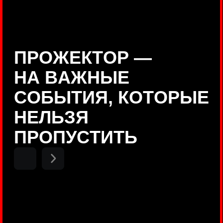
Positive Technologies
ДЕНИС КУВШИНОВ
Руководитель департамента
Threat Intelligence, Positive
Technologies
НИКОЛАЙ АНИСЕНЯ
ПОКАЗАТЬ ЕЩЕ
Руководитель разработки PT
MAZE, Positive Technologies
ОЛЕГ
АРХАНГЕЛЬСКИЙ
Руководитель продуктов
киберполигона Standoff, Positive
Technologies