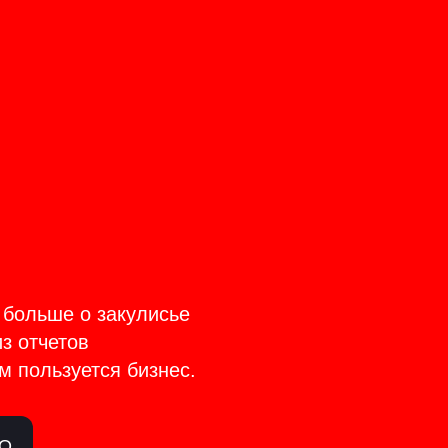
CT
TAGE
 больше о закулисье
из отчетов
м пользуется бизнес.
ЛО