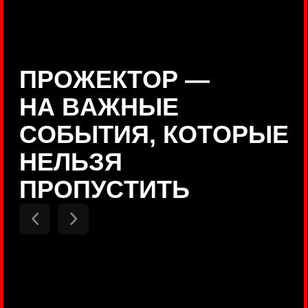
Positive Technologies
ДЕНИС КУВШИНОВ
Руководитель департамента
Threat Intelligence, Positive
Technologies
НИКОЛАЙ АНИСЕНЯ
ПОКАЗАТЬ ЕЩЕ
Руководитель разработки PT
MAZE, Positive Technologies
ОЛЕГ
АРХАНГЕЛЬСКИЙ
Руководитель продуктов
киберполигона Standoff, Positive
Technologies