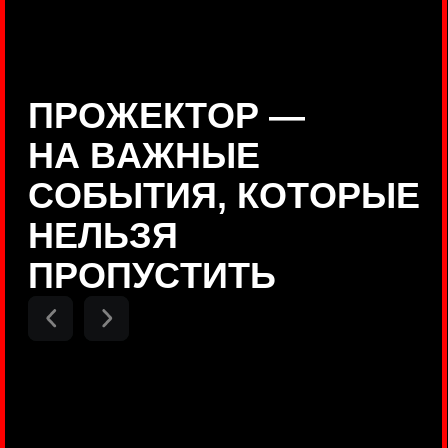
Positive Technologies
ДЕНИС КУВШИНОВ
Руководитель департамента
Threat Intelligence, Positive
Technologies
НИКОЛАЙ АНИСЕНЯ
ПОКАЗАТЬ ЕЩЕ
Руководитель разработки PT
MAZE, Positive Technologies
ОЛЕГ
АРХАНГЕЛЬСКИЙ
Руководитель продуктов
киберполигона Standoff, Positive
Technologies