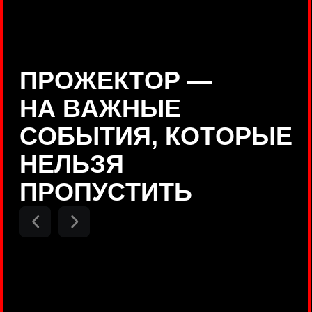
Positive Technologies
ДЕНИС КУВШИНОВ
Руководитель департамента
Threat Intelligence, Positive
Technologies
НИКОЛАЙ АНИСЕНЯ
ПОКАЗАТЬ ЕЩЕ
Руководитель разработки PT
MAZE, Positive Technologies
ОЛЕГ
АРХАНГЕЛЬСКИЙ
Руководитель продуктов
киберполигона Standoff, Positive
Technologies