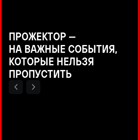
Positive Technologies
ДЕНИС КУВШИНОВ
Руководитель департамента
Threat Intelligence, Positive
Technologies
НИКОЛАЙ АНИСЕНЯ
ПОКАЗАТЬ ЕЩЕ
Руководитель разработки PT
MAZE, Positive Technologies
ОЛЕГ АРХАНГЕЛЬСКИЙ
Руководитель продуктов
киберполигона Standoff, Positive
Technologies