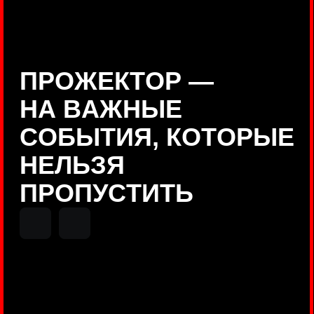
Positive Technologies
ДЕНИС КУВШИНОВ
Руководитель департамента
Threat Intelligence, Positive
Technologies
НИКОЛАЙ АНИСЕНЯ
ПОКАЗАТЬ ЕЩЕ
Руководитель разработки PT
MAZE, Positive Technologies
ОЛЕГ
АРХАНГЕЛЬСКИЙ
Руководитель продуктов
киберполигона Standoff, Positive
Technologies