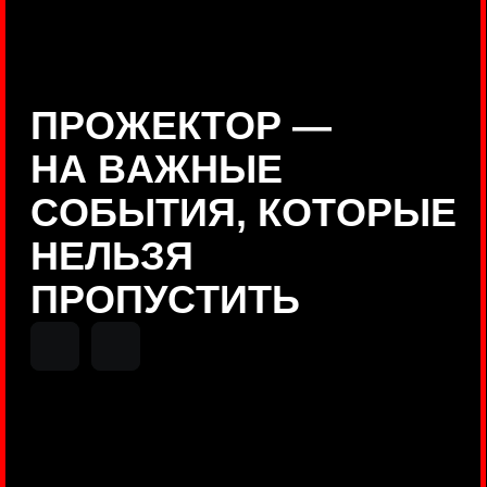
Positive Technologies
ДЕНИС КУВШИНОВ
Руководитель департамента
Threat Intelligence, Positive
Technologies
НИКОЛАЙ АНИСЕНЯ
ПОКАЗАТЬ ЕЩЕ
Руководитель разработки PT
MAZE, Positive Technologies
ОЛЕГ
АРХАНГЕЛЬСКИЙ
Руководитель продуктов
киберполигона Standoff, Positive
Technologies