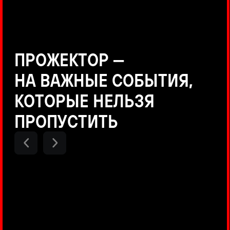
Positive Technologies
ДЕНИС КУВШИНОВ
Руководитель департамента
Threat Intelligence, Positive
Technologies
НИКОЛАЙ АНИСЕНЯ
ПОКАЗАТЬ ЕЩЕ
Руководитель разработки PT
MAZE, Positive Technologies
ОЛЕГ АРХАНГЕЛЬСКИЙ
Руководитель продуктов
киберполигона Standoff, Positive
Technologies