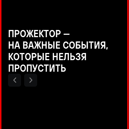
Positive Technologies
ДЕНИС КУВШИНОВ
Руководитель департамента
Threat Intelligence, Positive
Technologies
НИКОЛАЙ АНИСЕНЯ
ПОКАЗАТЬ ЕЩЕ
Руководитель разработки PT
MAZE, Positive Technologies
ОЛЕГ АРХАНГЕЛЬСКИЙ
Руководитель продуктов
киберполигона Standoff, Positive
Technologies