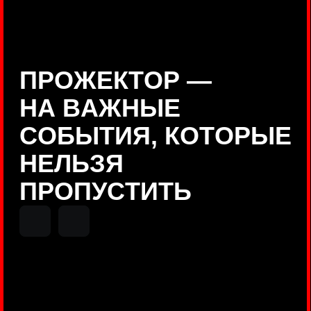
Positive Technologies
ДЕНИС КУВШИНОВ
Руководитель департамента
Threat Intelligence, Positive
Technologies
НИКОЛАЙ АНИСЕНЯ
ПОКАЗАТЬ ЕЩЕ
Руководитель разработки PT
MAZE, Positive Technologies
ОЛЕГ
АРХАНГЕЛЬСКИЙ
Руководитель продуктов
киберполигона Standoff, Positive
Technologies