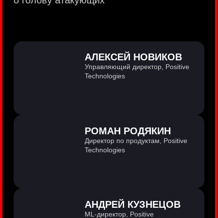
PositiveTechnologies — первая
и единственная компания из сферы
кибербезопасности на Московской бирже
(MOEX: POSI).