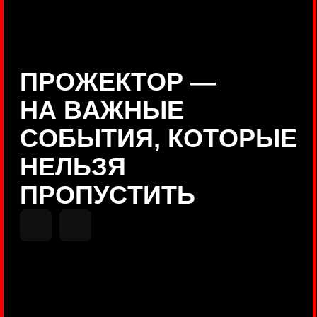
Positive Technologies
ДЕНИС КУВШИНОВ
Руководитель департамента
Threat Intelligence, Positive
Technologies
НИКОЛАЙ АНИСЕНЯ
ПОКАЗАТЬ ЕЩЕ
Руководитель разработки PT
MAZE, Positive Technologies
ОЛЕГ
АРХАНГЕЛЬСКИЙ
Руководитель продуктов
киберполигона Standoff, Positive
Technologies