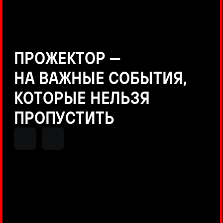
Positive Technologies
ДЕНИС КУВШИНОВ
Руководитель департамента
Threat Intelligence, Positive
Technologies
НИКОЛАЙ АНИСЕНЯ
ПОКАЗАТЬ ЕЩЕ
Руководитель разработки PT
MAZE, Positive Technologies
ОЛЕГ АРХАНГЕЛЬСКИЙ
Руководитель продуктов
киберполигона Standoff, Positive
Technologies