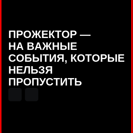
Positive Technologies
ДЕНИС КУВШИНОВ
Руководитель департамента
Threat Intelligence, Positive
Technologies
НИКОЛАЙ АНИСЕНЯ
ПОКАЗАТЬ ЕЩЕ
Руководитель разработки PT
MAZE, Positive Technologies
ОЛЕГ
АРХАНГЕЛЬСКИЙ
Руководитель продуктов
киберполигона Standoff, Positive
Technologies