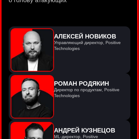
PositiveTechnologies — первая
и единственная компания из сферы
кибербезопасности на Московской бирже
(MOEX: POSI).