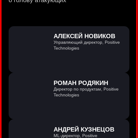
PositiveTechnologies — первая
и единственная компания из сферы
кибербезопасности на Московской бирже
(MOEX: POSI).