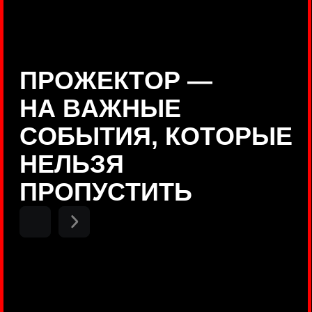
Positive Technologies
ДЕНИС КУВШИНОВ
Руководитель департамента
Threat Intelligence, Positive
Technologies
НИКОЛАЙ АНИСЕНЯ
ПОКАЗАТЬ ЕЩЕ
Руководитель разработки PT
MAZE, Positive Technologies
ОЛЕГ
АРХАНГЕЛЬСКИЙ
Руководитель продуктов
киберполигона Standoff, Positive
Technologies