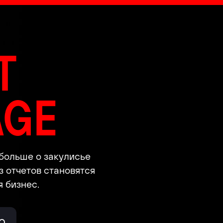
T
AGE
 больше о закулисье
з отчетов становятся
 бизнес.
О