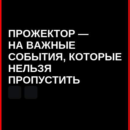
Positive Technologies
ДЕНИС КУВШИНОВ
Руководитель департамента
Threat Intelligence, Positive
Technologies
НИКОЛАЙ АНИСЕНЯ
ПОКАЗАТЬ ЕЩЕ
Руководитель разработки PT
MAZE, Positive Technologies
ОЛЕГ
АРХАНГЕЛЬСКИЙ
Руководитель продуктов
киберполигона Standoff, Positive
Technologies