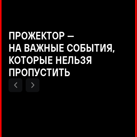
Positive Technologies
ДЕНИС КУВШИНОВ
Руководитель департамента
Threat Intelligence, Positive
Technologies
НИКОЛАЙ АНИСЕНЯ
ПОКАЗАТЬ ЕЩЕ
Руководитель разработки PT
MAZE, Positive Technologies
ОЛЕГ АРХАНГЕЛЬСКИЙ
Руководитель продуктов
киберполигона Standoff, Positive
Technologies