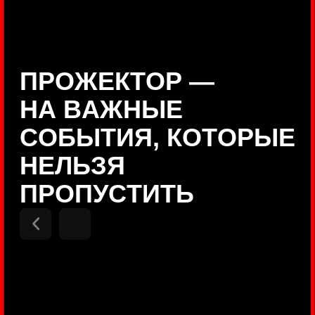
Positive Technologies
ДЕНИС КУВШИНОВ
Руководитель департамента
Threat Intelligence, Positive
Technologies
НИКОЛАЙ АНИСЕНЯ
ПОКАЗАТЬ ЕЩЕ
Руководитель разработки PT
MAZE, Positive Technologies
ОЛЕГ
АРХАНГЕЛЬСКИЙ
Руководитель продуктов
киберполигона Standoff, Positive
Technologies