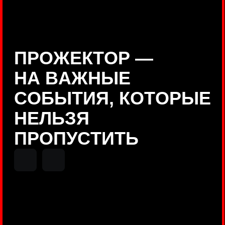
Positive Technologies
ДЕНИС КУВШИНОВ
Руководитель департамента
Threat Intelligence, Positive
Technologies
НИКОЛАЙ АНИСЕНЯ
ПОКАЗАТЬ ЕЩЕ
Руководитель разработки PT
MAZE, Positive Technologies
ОЛЕГ
АРХАНГЕЛЬСКИЙ
Руководитель продуктов
киберполигона Standoff, Positive
Technologies