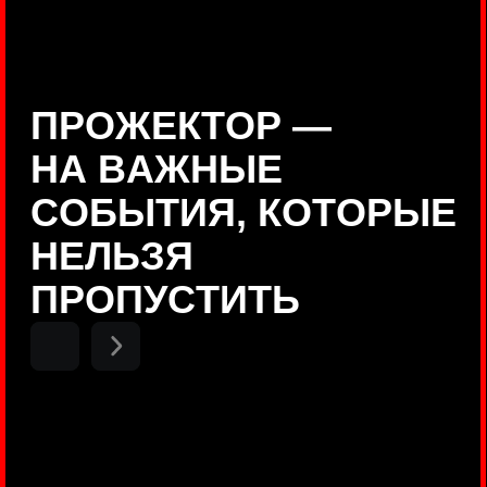
Positive Technologies
ДЕНИС КУВШИНОВ
Руководитель департамента
Threat Intelligence, Positive
Technologies
НИКОЛАЙ АНИСЕНЯ
ПОКАЗАТЬ ЕЩЕ
Руководитель разработки PT
MAZE, Positive Technologies
ОЛЕГ
АРХАНГЕЛЬСКИЙ
Руководитель продуктов
киберполигона Standoff, Positive
Technologies